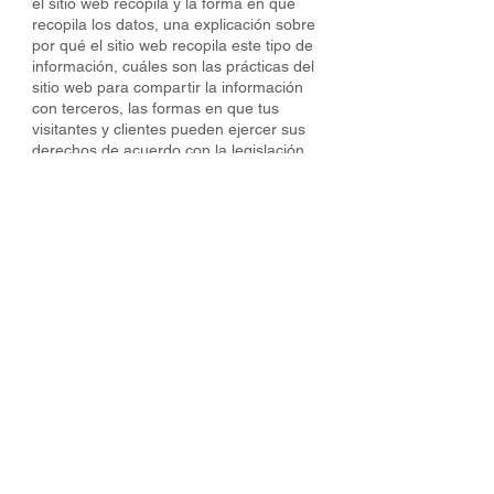
el sitio web recopila y la forma en que
recopila los datos, una explicación sobre
por qué el sitio web recopila este tipo de
información, cuáles son las prácticas del
sitio web para compartir la información
con terceros, las formas en que tus
visitantes y clientes pueden ejercer sus
derechos de acuerdo con la legislación
de privacidad pertinente, las prácticas
específicas relacionadas con la
recopilación de datos de menores y
mucho más.
Para obtener más información, lee
nuestro artículo
Cómo crear una Política
de Privacidad
.